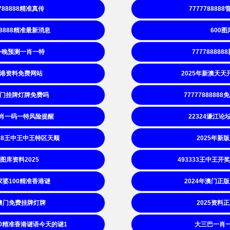
7788888精准真传
777778888
788888精准最新消息
600图
今晚预测一肖一特
77778888
25港资料免费网站
2025年新澳天
5澳门挂牌灯牌免费吗
7777788888
肖一码一特风险提醒
22324濠江论
8888王中王中王特区天顺
2025年新
0图库资料2025
493333王中王
家婆100精准香港谜
2024年澳门正
5澳门免费挂牌灯牌
2025资料
0精准香港谜语今天的谜1
大三巴一肖