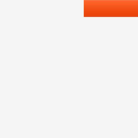
全站标签云