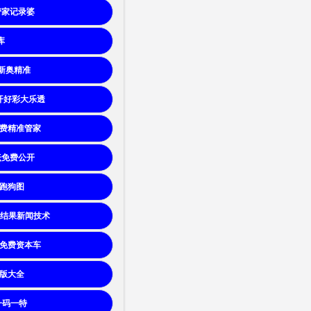
8管家记录婆
库
88新奥精准
天开好彩大乐透
8免费精准管家
坛免费公开
版跑狗图
开奖结果新闻技术
版免费资本车
正版大全
一码一特