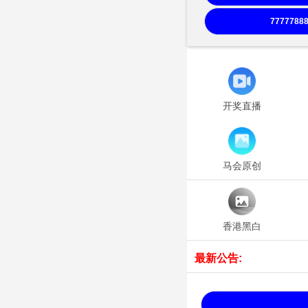
77777
开奖直播
马会原创
香港黑白
最新公告: