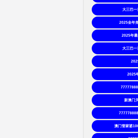
大三巴一
2025全年
2025
大三巴一
20
202
777778
新澳门天
777778
澳门管家婆10