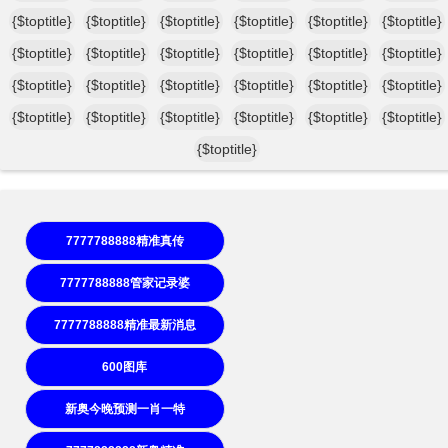
{$toptitle}
{$toptitle}
{$toptitle}
{$toptitle}
{$toptitle}
{$toptitle}
{$toptitle}
{$toptitle}
{$toptitle}
{$toptitle}
{$toptitle}
{$toptitle}
{$toptitle}
{$toptitle}
{$toptitle}
{$toptitle}
{$toptitle}
{$toptitle}
{$toptitle}
{$toptitle}
{$toptitle}
{$toptitle}
{$toptitle}
{$toptitle}
{$toptitle}
7777788888精准真传
7777788888管家记录婆
7777788888精准最新消息
600图库
新奥今晚预测一肖一特