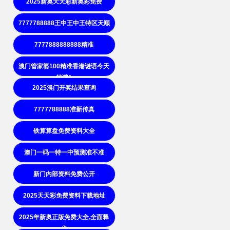
2025新奥天天彩新奥彩免费
7777788888王中王中王特区天顺
7777888888888精准
澳门管家婆100精准香港谜语今天
的谜1
2025溴门开奖结果查询
7777788888准新传真
铁算算盘免费资料大全
澳门一码一特一中预测准不准
新门内部资料免费公开
2025天天彩免费资料下载地址
2025年新奥正版免费大全,全面释
义