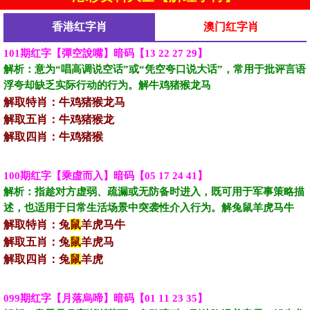
香港红字肖
澳门红字肖
101期红字【彈空說嘴】暗码【13 22 27 29】
解析：意为“唱高调说空话”或“凭空夸口说大话”，常用于批评言语
浮夸却缺乏实际行动的行为。解牛鸡猪猴龙马
解取特肖：牛鸡猪猴龙马
解取五肖：牛鸡猪猴龙
解取四肖：牛鸡猪猴
100期红字【乘虛而入】暗码【05 17 24 41】
解析：指趁对方虚弱、疏漏或无防备时进入，既可用于军事策略描
述，也适用于日常生活场景中突袭性介入行为。解兔鼠羊虎马牛
解取特肖：兔
鼠
羊虎马牛
解取五肖：兔
鼠
羊虎马
解取四肖：兔
鼠
羊虎
099期红字【月落烏啼】暗码【01 11 23 35】