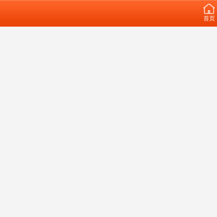
全站标签云
首页