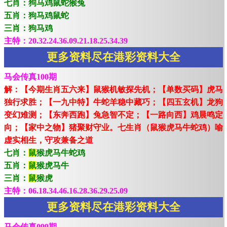
七肖：狗马鸡鼠蛇猴兔
五肖：狗马鸡鼠蛇
三肖：狗马鸡
主特：20.32.24.36.09.21.18.25.34.39
更多资料尽在港彩资料大全
马会传真100期
解：【今期生肖五六来】鼠猴机敏探先机；【单数买码】虎马
独行求胜；【一九中特】牛蛇羊稳中藏巧；【四五玄机】龙狗
变幻难测；【东奔西跑】兔急智不定；【一路向西】鸡晨鸣定
向；【家中之物】猪聚财守业。七生肖（鼠猴虎马牛蛇鸡）喻
虚实相生，守攻兼备之道
七肖：
鼠
猴虎马牛蛇鸡
五肖：
鼠
猴虎马牛
三肖：
鼠
猴虎
主特：06.18.34.46.16.28.36.29.25.09
更多资料尽在港彩资料大全
马会传真099期