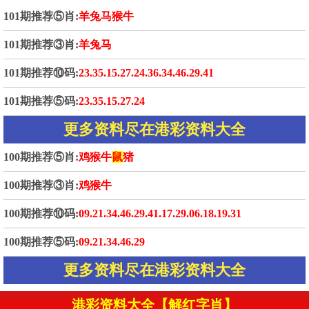
101期推荐⑤肖:
羊兔马猴牛
101期推荐③肖:
羊兔马
101期推荐⑩码:
23.35.15.27.24.36.34.46.29.41
101期推荐⑤码:
23.35.15.27.24
更多资料尽在港彩资料大全
100期推荐⑤肖:
鸡猴牛
鼠
猪
100期推荐③肖:
鸡猴牛
100期推荐⑩码:
09.21.34.46.29.41.17.29.06.18.19.31
100期推荐⑤码:
09.21.34.46.29
更多资料尽在港彩资料大全
港彩资料大全【解红字肖】