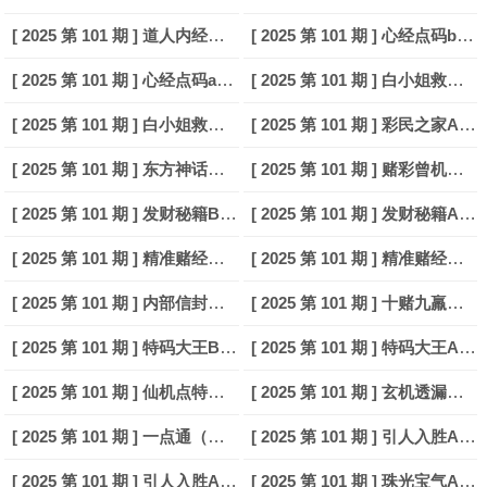
[ 2025 第 101 期 ] 道人内经（新图）
[ 2025 第 101 期 ] 心经点码b（新图）
[ 2025 第 101 期 ] 心经点码a（新图）
[ 2025 第 101 期 ] 白小姐救世民B（新图）
[ 2025 第 101 期 ] 白小姐救世民A（新图）
[ 2025 第 101 期 ] 彩民之家A（新图）
[ 2025 第 101 期 ] 东方神话（新图）
[ 2025 第 101 期 ] 赌彩曾机（新图）
[ 2025 第 101 期 ] 发财秘籍B（新图）
[ 2025 第 101 期 ] 发财秘籍A（新图）
[ 2025 第 101 期 ] 精准赌经报B（新图）
[ 2025 第 101 期 ] 精准赌经报A（新图）
[ 2025 第 101 期 ] 内部信封料（新图）
[ 2025 第 101 期 ] 十赌九羸（新图）
[ 2025 第 101 期 ] 特码大王B（新图）
[ 2025 第 101 期 ] 特码大王A（新图）
[ 2025 第 101 期 ] 仙机点特（新图）
[ 2025 第 101 期 ] 玄机透漏（新图）
[ 2025 第 101 期 ] 一点通（新图）
[ 2025 第 101 期 ] 引人入胜A（新图）
[ 2025 第 101 期 ] 引人入胜A（新图）
[ 2025 第 101 期 ] 珠光宝气A（新图）