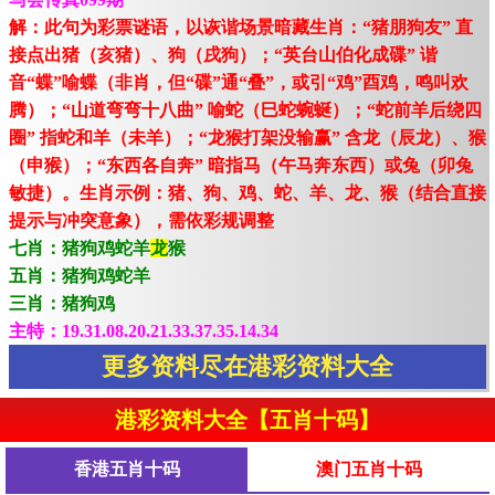
解：此句为彩票谜语，以诙谐场景暗藏生肖：“猪朋狗友” 直
接点出猪（亥猪）、狗（戌狗）；“英台山伯化成碟” 谐
音“蝶”喻蝶（非肖，但“碟”通“叠”，或引“鸡”酉鸡，鸣叫欢
腾）；“山道弯弯十八曲” 喻蛇（巳蛇蜿蜒）；“蛇前羊后绕四
圈” 指蛇和羊（未羊）；“龙猴打架没输赢” 含龙（辰龙）、猴
（申猴）；“东西各自奔” 暗指马（午马奔东西）或兔（卯兔
敏捷）。生肖示例：猪、狗、鸡、蛇、羊、龙、猴（结合直接
提示与冲突意象），需依彩规调整
七肖：猪狗鸡蛇羊
龙
猴
五肖：猪狗鸡蛇羊
三肖：猪狗鸡
主特：19.31.08.20.21.33.37.35.14.34
更多资料尽在港彩资料大全
港彩资料大全【五肖十码】
香港五肖十码
澳门五肖十码