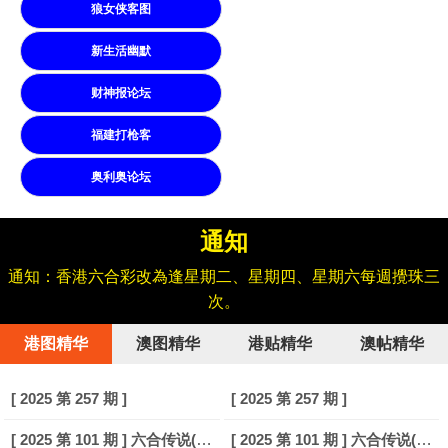
狼女侠客图
新生活幽默
财神报论坛
福建打枪客
奥利奥论坛
通知
通知：香港六合彩改為逢星期二、星期四、星期六每週攪珠三
次。
港图精华
澳图精华
港贴精华
澳帖精华
[ 2025 第 257 期 ]
[ 2025 第 257 期 ]
[ 2025 第 101 期 ] 六合传说(玄机版)
[ 2025 第 101 期 ] 六合传说(心水版)