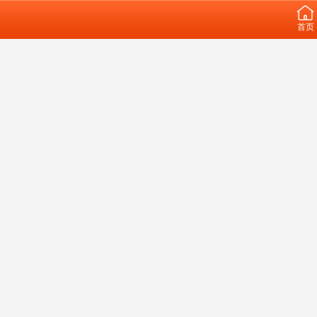
全站标签云
首页