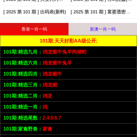
[ 2025 第 101 期 ] 出码表(新料)
[ 2025 第 101 期 ] 富婆透密数(新料)
香港一肖一码
新澳一肖一码
101期:天天好彩AA级公开;
101期:精选九肖：
鸡龙猴牛兔羊狗猪蛇
101期:精选六肖：
鸡龙猴牛兔羊
101期:精选四肖：
鸡龙猴牛
101期:精选三肖：
鸡龙猴
101期:精选二肖：
鸡龙
101期:精选一肖：
鸡
101期:精选尾数：
2.4.5.6.7
101期:家禽野兽：
家禽