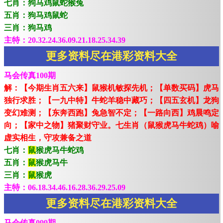
七肖：狗马鸡鼠蛇猴兔
五肖：狗马鸡鼠蛇
三肖：狗马鸡
主特：20.32.24.36.09.21.18.25.34.39
更多资料尽在港彩资料大全
马会传真100期
解：【今期生肖五六来】鼠猴机敏探先机；【单数买码】虎马
独行求胜；【一九中特】牛蛇羊稳中藏巧；【四五玄机】龙狗
变幻难测；【东奔西跑】兔急智不定；【一路向西】鸡晨鸣定
向；【家中之物】猪聚财守业。七生肖（鼠猴虎马牛蛇鸡）喻
虚实相生，守攻兼备之道
七肖：
鼠
猴虎马牛蛇鸡
五肖：
鼠
猴虎马牛
三肖：
鼠
猴虎
主特：06.18.34.46.16.28.36.29.25.09
更多资料尽在港彩资料大全
马会传真099期