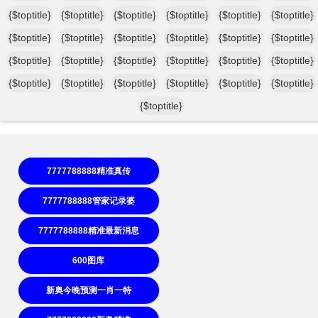
{$toptitle}
{$toptitle}
{$toptitle}
{$toptitle}
{$toptitle}
{$toptitle}
{$toptitle}
{$toptitle}
{$toptitle}
{$toptitle}
{$toptitle}
{$toptitle}
{$toptitle}
{$toptitle}
{$toptitle}
{$toptitle}
{$toptitle}
{$toptitle}
{$toptitle}
{$toptitle}
{$toptitle}
{$toptitle}
{$toptitle}
{$toptitle}
{$toptitle}
7777788888精准真传
7777788888管家记录婆
7777788888精准最新消息
600图库
新奥今晚预测一肖一特