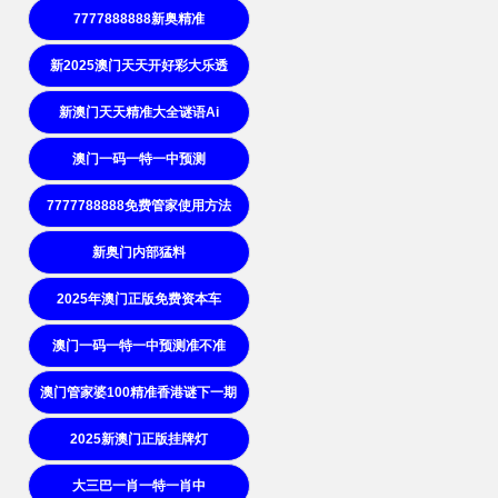
7777888888新奥精准
新2025澳门天天开好彩大乐透
新澳门天天精准大全谜语Ai
澳门一码一特一中预测
7777788888免费管家使用方法
新奥门内部猛料
2025年澳门正版免费资本车
澳门一码一特一中预测准不准
澳门管家婆100精准香港谜下一期
2025新澳门正版挂牌灯
大三巴一肖一特一肖中