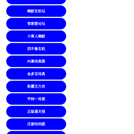
幽默玄机坛
管家婆论坛
小黄人幽默
四不像玄机
内幕传真图
金多宝传真
彩霸王六肖
平特一肖图
正版通天报
庄家吃码图