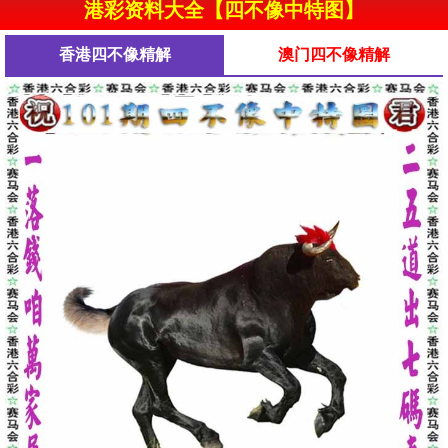
港彩资料大全【四不像中特图】
香港四不像精解
澳门四不像精解