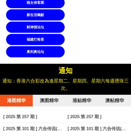
狼女侠客图
新生活幽默
财神报论坛
福建打枪客
奥利奥论坛
通知
通知：香港六合彩改為逢星期二、星期四、星期六每週攪珠三
次。
港图精华
澳图精华
港贴精华
澳帖精华
[ 2025 第 257 期 ]
[ 2025 第 257 期 ]
[ 2025 第 101 期 ] 六合传说(玄机版)
[ 2025 第 101 期 ] 六合传说(心水版)