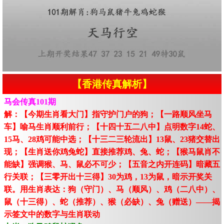
【香港传真解析】
马会传真101期
解：【今期生肖看大门】指守护门户的狗；【一路顺风坐马
车】喻马生肖顺利前行；【十四十五二八中】点明数字14蛇、
15马、28鸡可能中选；【十三二三轮流出】13鼠、23猪交替出
现；【生肖送你鸡兔蛇】直接推荐鸡、兔、蛇；【猴马鼠肖不
能缺】强调猴、马、鼠必不可少；【五音之内开连码】暗藏五
行关联；【三零开出十三得】30为鸡，13为鼠，暗示开奖关
联。用生肖表达：狗（守门）、马（顺风）、鸡（二八中）、
鼠（十三得）、蛇（推荐）、猴（必缺）、兔（赠送）——揭
示签文中的数字与生肖联动