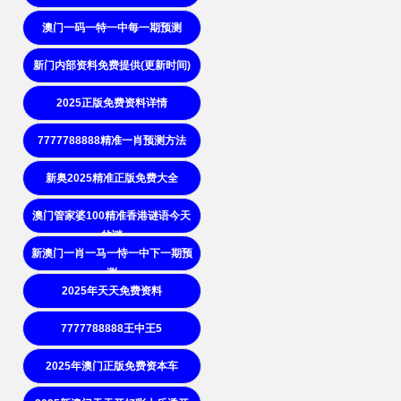
澳门一码一特一中每一期预测
新门内部资料免费提供(更新时间)
2025正版免费资料详情
7777788888精准一肖预测方法
新奥2025精准正版免费大全
澳门管家婆100精准香港谜语今天
的谜
新澳门一肖一马一恃一中下一期预
测
2025年天天免费资料
7777788888王中王5
2025年澳门正版免费资本车