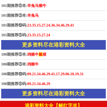
101期推荐⑤肖:
羊兔马猴牛
101期推荐③肖:
羊兔马
101期推荐⑩码:
23.35.15.27.24.36.34.46.29.41
101期推荐⑤码:
23.35.15.27.24
更多资料尽在港彩资料大全
100期推荐⑤肖:
鸡猴牛
鼠
猪
100期推荐③肖:
鸡猴牛
100期推荐⑩码:
09.21.34.46.29.41.17.29.06.18.19.31
100期推荐⑤码:
09.21.34.46.29
更多资料尽在港彩资料大全
港彩资料大全【解红字肖】