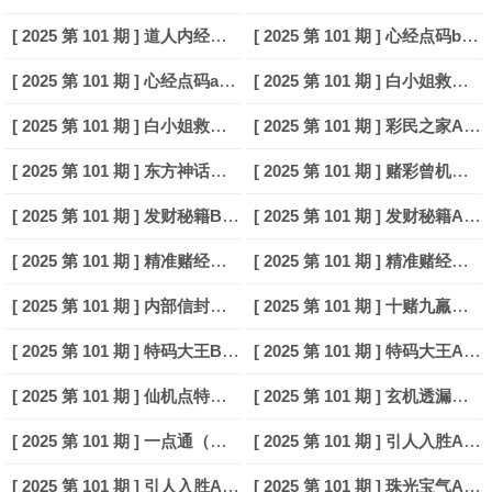
[ 2025 第 101 期 ] 道人内经（新图）
[ 2025 第 101 期 ] 心经点码b（新图）
[ 2025 第 101 期 ] 心经点码a（新图）
[ 2025 第 101 期 ] 白小姐救世民B（新图）
[ 2025 第 101 期 ] 白小姐救世民A（新图）
[ 2025 第 101 期 ] 彩民之家A（新图）
[ 2025 第 101 期 ] 东方神话（新图）
[ 2025 第 101 期 ] 赌彩曾机（新图）
[ 2025 第 101 期 ] 发财秘籍B（新图）
[ 2025 第 101 期 ] 发财秘籍A（新图）
[ 2025 第 101 期 ] 精准赌经报B（新图）
[ 2025 第 101 期 ] 精准赌经报A（新图）
[ 2025 第 101 期 ] 内部信封料（新图）
[ 2025 第 101 期 ] 十赌九羸（新图）
[ 2025 第 101 期 ] 特码大王B（新图）
[ 2025 第 101 期 ] 特码大王A（新图）
[ 2025 第 101 期 ] 仙机点特（新图）
[ 2025 第 101 期 ] 玄机透漏（新图）
[ 2025 第 101 期 ] 一点通（新图）
[ 2025 第 101 期 ] 引人入胜A（新图）
[ 2025 第 101 期 ] 引人入胜A（新图）
[ 2025 第 101 期 ] 珠光宝气A（新图）