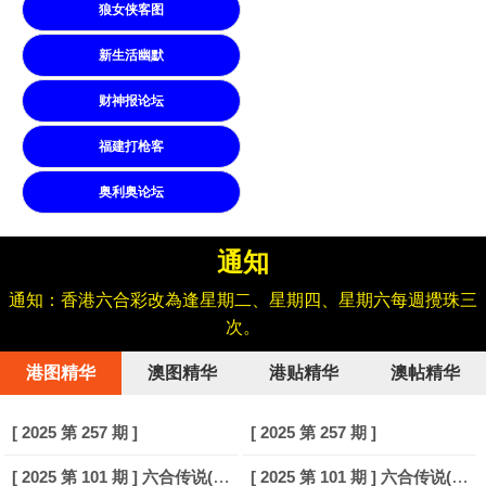
狼女侠客图
新生活幽默
财神报论坛
福建打枪客
奥利奥论坛
通知
通知：香港六合彩改為逢星期二、星期四、星期六每週攪珠三
次。
港图精华
澳图精华
港贴精华
澳帖精华
[ 2025 第 257 期 ]
[ 2025 第 257 期 ]
[ 2025 第 101 期 ] 六合传说(玄机版)
[ 2025 第 101 期 ] 六合传说(心水版)