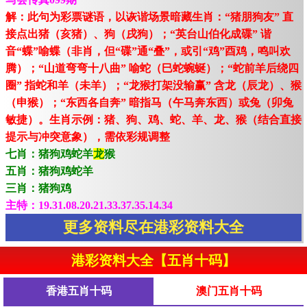
解：此句为彩票谜语，以诙谐场景暗藏生肖：“猪朋狗友” 直
接点出猪（亥猪）、狗（戌狗）；“英台山伯化成碟” 谐
音“蝶”喻蝶（非肖，但“碟”通“叠”，或引“鸡”酉鸡，鸣叫欢
腾）；“山道弯弯十八曲” 喻蛇（巳蛇蜿蜒）；“蛇前羊后绕四
圈” 指蛇和羊（未羊）；“龙猴打架没输赢” 含龙（辰龙）、猴
（申猴）；“东西各自奔” 暗指马（午马奔东西）或兔（卯兔
敏捷）。生肖示例：猪、狗、鸡、蛇、羊、龙、猴（结合直接
提示与冲突意象），需依彩规调整
七肖：猪狗鸡蛇羊
龙
猴
五肖：猪狗鸡蛇羊
三肖：猪狗鸡
主特：19.31.08.20.21.33.37.35.14.34
更多资料尽在港彩资料大全
港彩资料大全【五肖十码】
香港五肖十码
澳门五肖十码