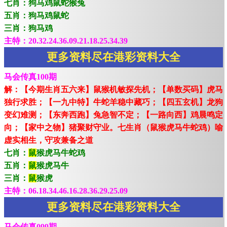
七肖：狗马鸡鼠蛇猴兔
五肖：狗马鸡鼠蛇
三肖：狗马鸡
主特：20.32.24.36.09.21.18.25.34.39
更多资料尽在港彩资料大全
马会传真100期
解：【今期生肖五六来】鼠猴机敏探先机；【单数买码】虎马
独行求胜；【一九中特】牛蛇羊稳中藏巧；【四五玄机】龙狗
变幻难测；【东奔西跑】兔急智不定；【一路向西】鸡晨鸣定
向；【家中之物】猪聚财守业。七生肖（鼠猴虎马牛蛇鸡）喻
虚实相生，守攻兼备之道
七肖：
鼠
猴虎马牛蛇鸡
五肖：
鼠
猴虎马牛
三肖：
鼠
猴虎
主特：06.18.34.46.16.28.36.29.25.09
更多资料尽在港彩资料大全
马会传真099期