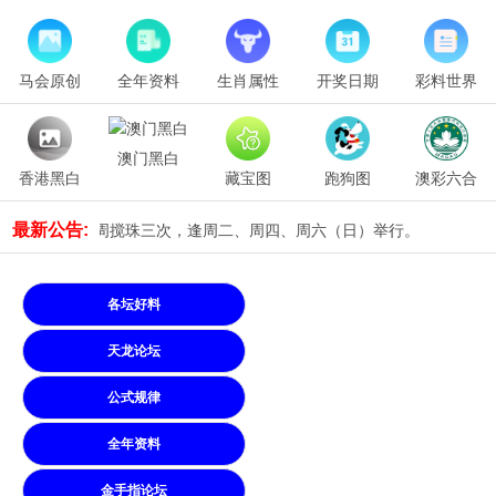
马会原创
全年资料
生肖属性
开奖日期
彩料世界
澳门黑白
香港黑白
藏宝图
跑狗图
澳彩六合
最新公告:
复每周搅珠三次，逢周二、周四、周六（日）举行。
各坛好料
天龙论坛
公式规律
全年资料
金手指论坛