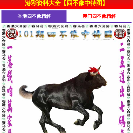
港彩资料大全【四不像中特图】
香港四不像精解
澳门四不像精解