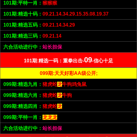
101期:平特一肖：
猴猴猴
101期:精选十码：
09.21.14.34.29.15.35.08.19.37
101期:精选五码：
09.21.14.34.29
101期:精选三码：
09.21.14
六合活动进行中：
站长担保
09
101期:精选一码：重拳出击-
-信心十足
099期:天天好彩AA级公开;
099期:精选九肖：
猪虎蛇
龙
牛狗鸡兔鼠
099期:精选六肖：
猪虎蛇
龙
牛狗
099期:精选四肖：
猪虎蛇
龙
099期:平特一肖：
龙龙龙
六合活动进行中：
站长担保