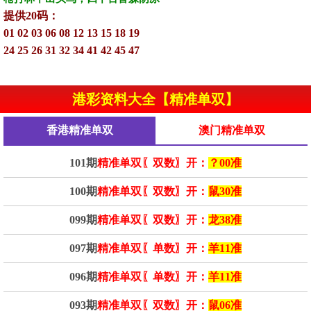
提供20码：
01 02 03 06 08 12 13 15 18 19
24 25 26 31 32 34 41 42 45 47
港彩资料大全【精准单双】
香港精准单双
澳门精准单双
101期
精准单双〖双数〗开：
？00准
100期
精准单双〖双数〗开：
鼠30准
099期
精准单双〖双数〗开：
龙38准
097期
精准单双〖单数〗开：
羊11准
096期
精准单双〖单数〗开：
羊11准
093期
精准单双〖双数〗开：
鼠06准