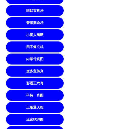
幽默玄机坛
管家婆论坛
小黄人幽默
四不像玄机
内幕传真图
金多宝传真
彩霸王六肖
平特一肖图
正版通天报
庄家吃码图