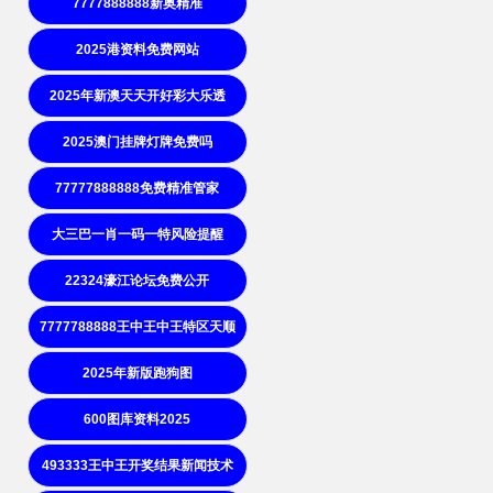
7777888888新奥精准
2025港资料免费网站
2025年新澳天天开好彩大乐透
2025澳门挂牌灯牌免费吗
77777888888免费精准管家
大三巴一肖一码一特风险提醒
22324濠江论坛免费公开
7777788888王中王中王特区天顺
2025年新版跑狗图
600图库资料2025
493333王中王开奖结果新闻技术