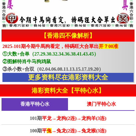
【香港四不像解析】
2025-101期今期牛馬狗看定，特碼旺大合單出
开？00准
①大数+合单（27.29.30.32.34.36.38.41.43.45）
②图解特肖牛马狗鸡鼠
③杀小数+合双（02.04.06.08.11.13.15.17.19.20）
更多资料尽在港彩资料大全
港彩资料大全【平特心水】
香港平特心水
澳门平特心水
101期
平龙→龙狗(2连)→龙狗羊(3连)
100期
平
兔
→兔龙(2连)→兔龙猴(3连)