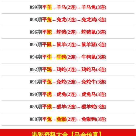
099期
平
羊
→羊马(2连)→羊马兔(3连)
098期
平
兔
→兔龙(2连)→兔龙鸡(3连)
096期
平
蛇
→蛇猪(2连)→蛇猪鼠(3连)
095期
平
鼠
→鼠羊(2连)→鼠羊猪(3连)
094期
平
牛
→
牛狗
(2连)→牛狗鼠(3连)
092期
平
鸡
→鸡蛇(2连)→鸡蛇马(3连)
091期
平
兔
→兔蛇(2连)→兔蛇牛(3连)
090期
平
虎
→虎兔(2连)→虎兔马(3连)
089期
平
猴
→猴羊(2连)→猴羊蛇(3连)
088期
平
兔
→
兔猴
(2连)→兔猴狗(3连)
港彩资料大全【马会传真】