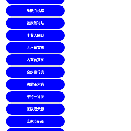
幽默玄机坛
管家婆论坛
小黄人幽默
四不像玄机
内幕传真图
金多宝传真
彩霸王六肖
平特一肖图
正版通天报
庄家吃码图