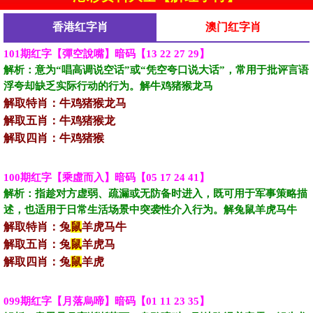
香港红字肖
澳门红字肖
101期红字【彈空說嘴】暗码【13 22 27 29】
解析：意为“唱高调说空话”或“凭空夸口说大话”，常用于批评言语
浮夸却缺乏实际行动的行为。解牛鸡猪猴龙马
解取特肖：牛鸡猪猴龙马
解取五肖：牛鸡猪猴龙
解取四肖：牛鸡猪猴
100期红字【乘虛而入】暗码【05 17 24 41】
解析：指趁对方虚弱、疏漏或无防备时进入，既可用于军事策略描
述，也适用于日常生活场景中突袭性介入行为。解兔鼠羊虎马牛
解取特肖：兔
鼠
羊虎马牛
解取五肖：兔
鼠
羊虎马
解取四肖：兔
鼠
羊虎
099期红字【月落烏啼】暗码【01 11 23 35】