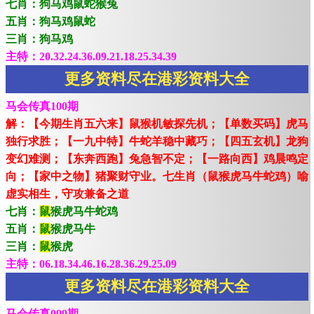
七肖：狗马鸡鼠蛇猴兔
五肖：狗马鸡鼠蛇
三肖：狗马鸡
主特：20.32.24.36.09.21.18.25.34.39
更多资料尽在港彩资料大全
马会传真100期
解：【今期生肖五六来】鼠猴机敏探先机；【单数买码】虎马
独行求胜；【一九中特】牛蛇羊稳中藏巧；【四五玄机】龙狗
变幻难测；【东奔西跑】兔急智不定；【一路向西】鸡晨鸣定
向；【家中之物】猪聚财守业。七生肖（鼠猴虎马牛蛇鸡）喻
虚实相生，守攻兼备之道
七肖：
鼠
猴虎马牛蛇鸡
五肖：
鼠
猴虎马牛
三肖：
鼠
猴虎
主特：06.18.34.46.16.28.36.29.25.09
更多资料尽在港彩资料大全
马会传真099期