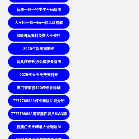
新澳一码一特中奖号码预测
大三巴一肖一码一特风险提醒
800图库资料免费大全资料
2025年新奥期期准
新奥精准数据免费服务范围
2025年天天免费资料开
澳门管家婆100精准香港谜
7777788888精准新版功能介绍
7777788888管家婆四肖八码63期
新澳门天天精准大全谜语Ai