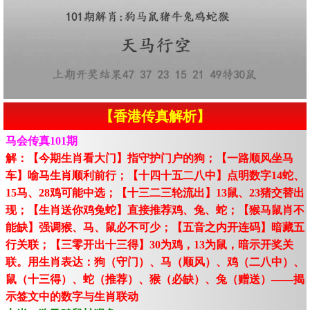
【香港传真解析】
马会传真101期
解：【今期生肖看大门】指守护门户的狗；【一路顺风坐马
车】喻马生肖顺利前行；【十四十五二八中】点明数字14蛇、
15马、28鸡可能中选；【十三二三轮流出】13鼠、23猪交替出
现；【生肖送你鸡兔蛇】直接推荐鸡、兔、蛇；【猴马鼠肖不
能缺】强调猴、马、鼠必不可少；【五音之内开连码】暗藏五
行关联；【三零开出十三得】30为鸡，13为鼠，暗示开奖关
联。用生肖表达：狗（守门）、马（顺风）、鸡（二八中）、
鼠（十三得）、蛇（推荐）、猴（必缺）、兔（赠送）——揭
示签文中的数字与生肖联动