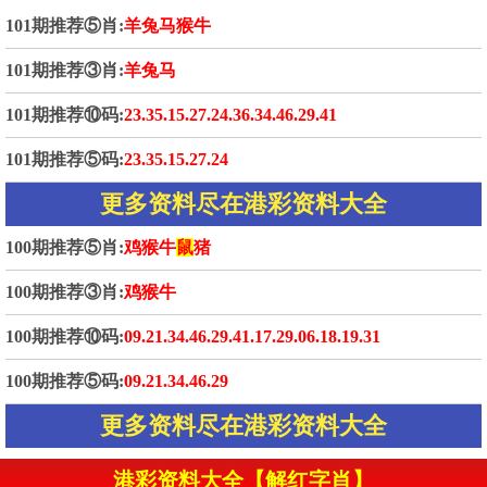
101期推荐⑤肖:
羊兔马猴牛
101期推荐③肖:
羊兔马
101期推荐⑩码:
23.35.15.27.24.36.34.46.29.41
101期推荐⑤码:
23.35.15.27.24
更多资料尽在港彩资料大全
100期推荐⑤肖:
鸡猴牛
鼠
猪
100期推荐③肖:
鸡猴牛
100期推荐⑩码:
09.21.34.46.29.41.17.29.06.18.19.31
100期推荐⑤码:
09.21.34.46.29
更多资料尽在港彩资料大全
港彩资料大全【解红字肖】