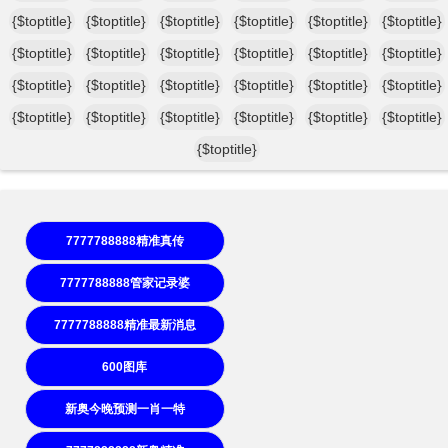
{$toptitle}
{$toptitle}
{$toptitle}
{$toptitle}
{$toptitle}
{$toptitle}
{$toptitle}
{$toptitle}
{$toptitle}
{$toptitle}
{$toptitle}
{$toptitle}
{$toptitle}
{$toptitle}
{$toptitle}
{$toptitle}
{$toptitle}
{$toptitle}
{$toptitle}
{$toptitle}
{$toptitle}
{$toptitle}
{$toptitle}
{$toptitle}
{$toptitle}
7777788888精准真传
7777788888管家记录婆
7777788888精准最新消息
600图库
新奥今晚预测一肖一特