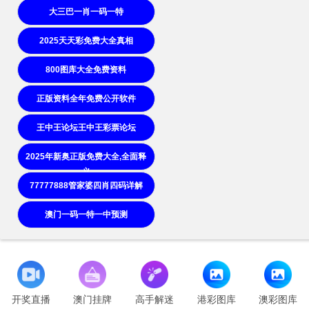
大三巴一肖一码一特
2025天天彩免费大全真相
800图库大全免费资料
正版资料全年免费公开软件
王中王论坛王中王彩票论坛
2025年新奥正版免费大全,全面释
义
77777888管家婆四肖四码详解
澳门一码一特一中预测
开奖直播
澳门挂牌
高手解迷
港彩图库
澳彩图库