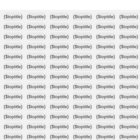
{$toptitle}
{$toptitle}
{$toptitle}
{$toptitle}
{$toptitle}
{$toptitle}
{$toptitle}
{$toptitle}
{$toptitle}
{$toptitle}
{$toptitle}
{$toptitle}
{$toptitle}
{$toptitle}
{$toptitle}
{$toptitle}
{$toptitle}
{$toptitle}
{$toptitle}
{$toptitle}
{$toptitle}
{$toptitle}
{$toptitle}
{$toptitle}
{$toptitle}
{$toptitle}
{$toptitle}
{$toptitle}
{$toptitle}
{$toptitle}
{$toptitle}
{$toptitle}
{$toptitle}
{$toptitle}
{$toptitle}
{$toptitle}
{$toptitle}
{$toptitle}
{$toptitle}
{$toptitle}
{$toptitle}
{$toptitle}
{$toptitle}
{$toptitle}
{$toptitle}
{$toptitle}
{$toptitle}
{$toptitle}
{$toptitle}
{$toptitle}
{$toptitle}
{$toptitle}
{$toptitle}
{$toptitle}
{$toptitle}
{$toptitle}
{$toptitle}
{$toptitle}
{$toptitle}
{$toptitle}
{$toptitle}
{$toptitle}
{$toptitle}
{$toptitle}
{$toptitle}
{$toptitle}
{$toptitle}
{$toptitle}
{$toptitle}
{$toptitle}
{$toptitle}
{$toptitle}
{$toptitle}
{$toptitle}
{$toptitle}
{$toptitle}
{$toptitle}
{$toptitle}