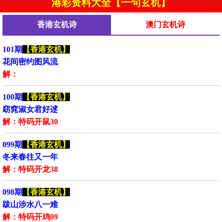
港彩资料大全【一句玄机】
香港玄机诗
澳门玄机诗
101期
【香港玄机】
花间密约图风流
解：
100期
【香港玄机】
窈窕淑女君好逑
解：特码开鼠30
099期
【香港玄机】
冬来春往又一年
解：特码开龙38
098期
【香港玄机】
跋山涉水八一难
解：特码开鸡09