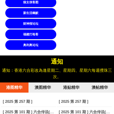
狼女侠客图
新生活幽默
财神报论坛
福建打枪客
奥利奥论坛
通知
通知：香港六合彩改為逢星期二、星期四、星期六每週攪珠三
次。
港图精华
澳图精华
港贴精华
澳帖精华
[ 2025 第 257 期 ]
[ 2025 第 257 期 ]
[ 2025 第 101 期 ] 六合传说(玄机版)
[ 2025 第 101 期 ] 六合传说(心水版)