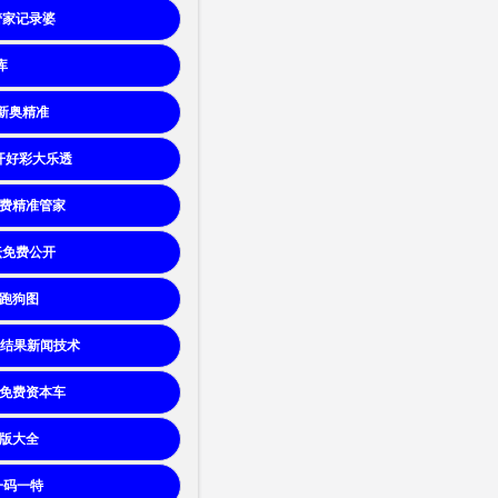
8管家记录婆
库
88新奥精准
天开好彩大乐透
8免费精准管家
坛免费公开
版跑狗图
开奖结果新闻技术
版免费资本车
正版大全
一码一特