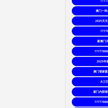
777
澳门一码
2025
777
新澳门天
777778
2025
澳门管家婆
大三
新门内部资
777778