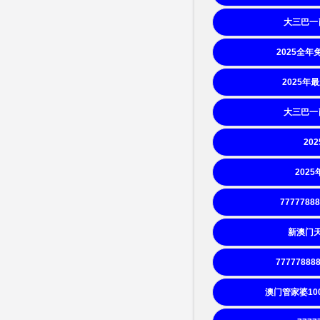
大三巴一
2025全年
2025
大三巴一
20
202
777778
新澳门天
777778
澳门管家婆10