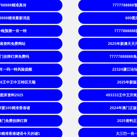
7788888精准真传
777778888
788888精准最新消息
600图
今晚预测一肖一特
77778888
25港资料免费网站
2025年新澳天
5澳门挂牌灯牌免费吗
7777788888
肖一码一特风险提醒
22324濠江论
8888王中王中王特区天顺
2025年新
0图库资料2025
493333王中王
家婆100精准香港谜
2024年澳门正
5澳门免费挂牌灯牌
2025资料
0精准香港谜语今天的谜1
大三巴一肖