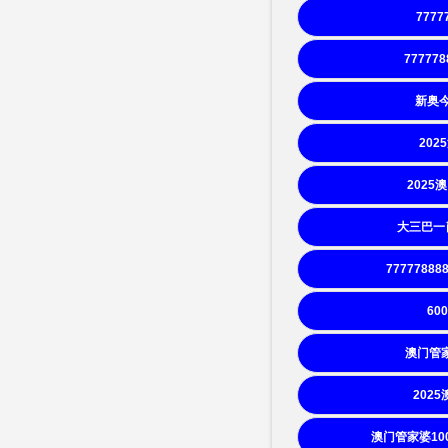
777
7777
新奥
20
202
大三巴一
777778
60
澳门管
202
澳门管家婆10