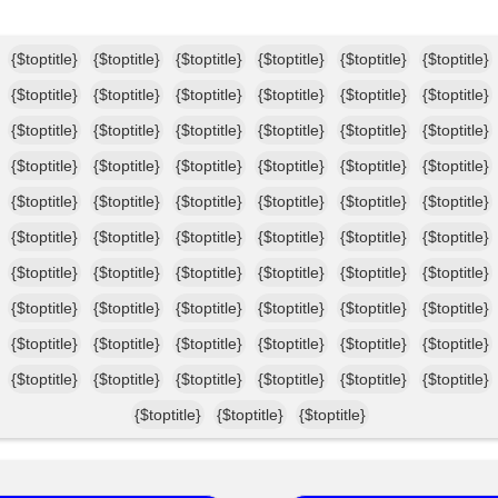
{$toptitle}
{$toptitle}
{$toptitle}
{$toptitle}
{$toptitle}
{$toptitle}
{$toptitle}
{$toptitle}
{$toptitle}
{$toptitle}
{$toptitle}
{$toptitle}
{$toptitle}
{$toptitle}
{$toptitle}
{$toptitle}
{$toptitle}
{$toptitle}
{$toptitle}
{$toptitle}
{$toptitle}
{$toptitle}
{$toptitle}
{$toptitle}
{$toptitle}
{$toptitle}
{$toptitle}
{$toptitle}
{$toptitle}
{$toptitle}
{$toptitle}
{$toptitle}
{$toptitle}
{$toptitle}
{$toptitle}
{$toptitle}
{$toptitle}
{$toptitle}
{$toptitle}
{$toptitle}
{$toptitle}
{$toptitle}
{$toptitle}
{$toptitle}
{$toptitle}
{$toptitle}
{$toptitle}
{$toptitle}
{$toptitle}
{$toptitle}
{$toptitle}
{$toptitle}
{$toptitle}
{$toptitle}
{$toptitle}
{$toptitle}
{$toptitle}
{$toptitle}
{$toptitle}
{$toptitle}
{$toptitle}
{$toptitle}
{$toptitle}