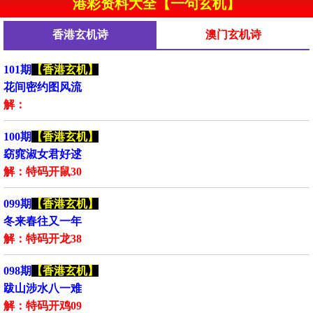
港彩资料大全【一句玄机】
香港玄机诗
澳门玄机诗
101期
【香港玄机】
花间密约图风流
解：
100期
【香港玄机】
窈窕淑女君好逑
解：特码开鼠30
099期
【香港玄机】
冬来春往又一年
解：特码开龙38
098期
【香港玄机】
跋山涉水八一难
解：特码开鸡09