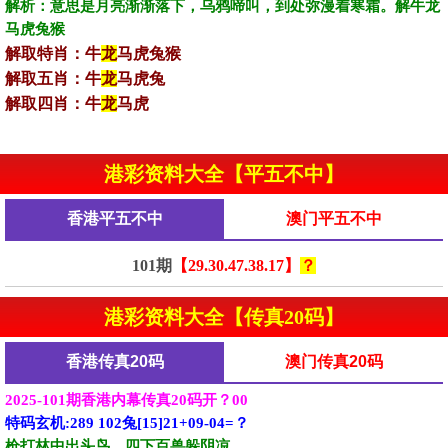
解析：意思是月亮渐渐落下，乌鸦啼叫，到处弥漫着寒霜。解牛龙
马虎兔猴
解取特肖：牛
龙
马虎兔猴
解取五肖：牛
龙
马虎兔
解取四肖：牛
龙
马虎
港彩资料大全【平五不中】
香港平五不中
澳门平五不中
101期
【29.30.47.38.17】
？
港彩资料大全【传真20码】
香港传真20码
澳门传真20码
2025-101期香港内幕传真20码开？00
特码玄机:289 102兔[15]21+09-04=？
枪打林中出头鸟，四下百兽躲阴凉