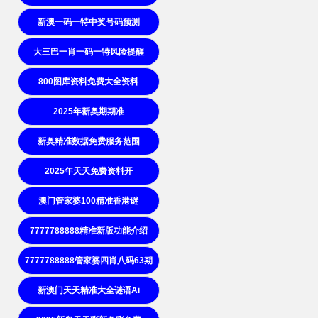
新澳一码一特中奖号码预测
大三巴一肖一码一特风险提醒
800图库资料免费大全资料
2025年新奥期期准
新奥精准数据免费服务范围
2025年天天免费资料开
澳门管家婆100精准香港谜
7777788888精准新版功能介绍
7777788888管家婆四肖八码63期
新澳门天天精准大全谜语Ai