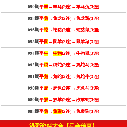
099期
平
羊
→羊马(2连)→羊马兔(3连)
098期
平
兔
→兔龙(2连)→兔龙鸡(3连)
096期
平
蛇
→蛇猪(2连)→蛇猪鼠(3连)
095期
平
鼠
→鼠羊(2连)→鼠羊猪(3连)
094期
平
牛
→
牛狗
(2连)→牛狗鼠(3连)
092期
平
鸡
→鸡蛇(2连)→鸡蛇马(3连)
091期
平
兔
→兔蛇(2连)→兔蛇牛(3连)
090期
平
虎
→虎兔(2连)→虎兔马(3连)
089期
平
猴
→猴羊(2连)→猴羊蛇(3连)
088期
平
兔
→
兔猴
(2连)→兔猴狗(3连)
港彩资料大全【马会传真】