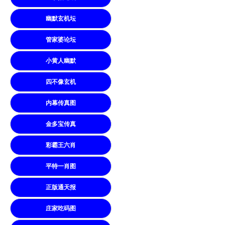
幽默玄机坛
管家婆论坛
小黄人幽默
四不像玄机
内幕传真图
金多宝传真
彩霸王六肖
平特一肖图
正版通天报
庄家吃码图