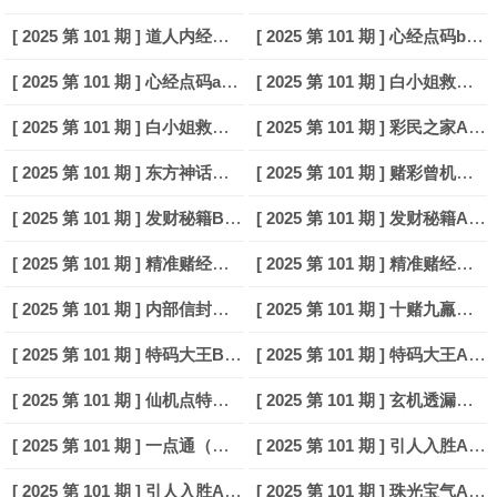
[ 2025 第 101 期 ] 道人内经（新图）
[ 2025 第 101 期 ] 心经点码b（新图）
[ 2025 第 101 期 ] 心经点码a（新图）
[ 2025 第 101 期 ] 白小姐救世民B（新图）
[ 2025 第 101 期 ] 白小姐救世民A（新图）
[ 2025 第 101 期 ] 彩民之家A（新图）
[ 2025 第 101 期 ] 东方神话（新图）
[ 2025 第 101 期 ] 赌彩曾机（新图）
[ 2025 第 101 期 ] 发财秘籍B（新图）
[ 2025 第 101 期 ] 发财秘籍A（新图）
[ 2025 第 101 期 ] 精准赌经报B（新图）
[ 2025 第 101 期 ] 精准赌经报A（新图）
[ 2025 第 101 期 ] 内部信封料（新图）
[ 2025 第 101 期 ] 十赌九羸（新图）
[ 2025 第 101 期 ] 特码大王B（新图）
[ 2025 第 101 期 ] 特码大王A（新图）
[ 2025 第 101 期 ] 仙机点特（新图）
[ 2025 第 101 期 ] 玄机透漏（新图）
[ 2025 第 101 期 ] 一点通（新图）
[ 2025 第 101 期 ] 引人入胜A（新图）
[ 2025 第 101 期 ] 引人入胜A（新图）
[ 2025 第 101 期 ] 珠光宝气A（新图）