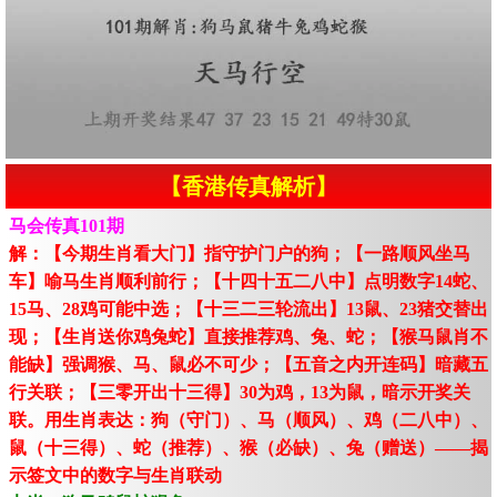
【香港传真解析】
马会传真101期
解：【今期生肖看大门】指守护门户的狗；【一路顺风坐马
车】喻马生肖顺利前行；【十四十五二八中】点明数字14蛇、
15马、28鸡可能中选；【十三二三轮流出】13鼠、23猪交替出
现；【生肖送你鸡兔蛇】直接推荐鸡、兔、蛇；【猴马鼠肖不
能缺】强调猴、马、鼠必不可少；【五音之内开连码】暗藏五
行关联；【三零开出十三得】30为鸡，13为鼠，暗示开奖关
联。用生肖表达：狗（守门）、马（顺风）、鸡（二八中）、
鼠（十三得）、蛇（推荐）、猴（必缺）、兔（赠送）——揭
示签文中的数字与生肖联动