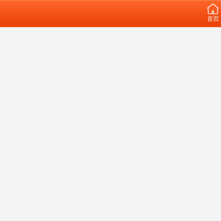
全站标签云
首页