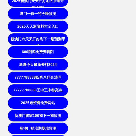
2025新澳门天天开好彩大乐透开
奖号码1
澳门一肖一特今晚预测
2025天天彩资料大全入口
新澳门六天天开好彩下一期预测手
机
600图库免费资料图
新澳今天最新资料2024
7777788888四肖八码合法吗
77777788888王中王中特亮点
2025港资料免费网站
新澳门管家100期下一期预测
新澳门精准期期准预测