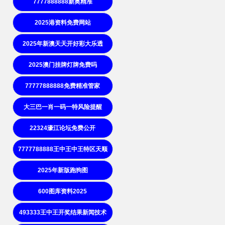
7777888888新奥精准
2025港资料免费网站
2025年新澳天天开好彩大乐透
2025澳门挂牌灯牌免费吗
77777888888免费精准管家
大三巴一肖一码一特风险提醒
22324濠江论坛免费公开
7777788888王中王中王特区天顺
2025年新版跑狗图
600图库资料2025
493333王中王开奖结果新闻技术