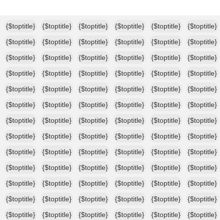
{$toptitle}
{$toptitle}
{$toptitle}
{$toptitle}
{$toptitle}
{$toptitle}
{$toptitle}
{$toptitle}
{$toptitle}
{$toptitle}
{$toptitle}
{$toptitle}
{$toptitle}
{$toptitle}
{$toptitle}
{$toptitle}
{$toptitle}
{$toptitle}
{$toptitle}
{$toptitle}
{$toptitle}
{$toptitle}
{$toptitle}
{$toptitle}
{$toptitle}
{$toptitle}
{$toptitle}
{$toptitle}
{$toptitle}
{$toptitle}
{$toptitle}
{$toptitle}
{$toptitle}
{$toptitle}
{$toptitle}
{$toptitle}
{$toptitle}
{$toptitle}
{$toptitle}
{$toptitle}
{$toptitle}
{$toptitle}
{$toptitle}
{$toptitle}
{$toptitle}
{$toptitle}
{$toptitle}
{$toptitle}
{$toptitle}
{$toptitle}
{$toptitle}
{$toptitle}
{$toptitle}
{$toptitle}
{$toptitle}
{$toptitle}
{$toptitle}
{$toptitle}
{$toptitle}
{$toptitle}
{$toptitle}
{$toptitle}
{$toptitle}
{$toptitle}
{$toptitle}
{$toptitle}
{$toptitle}
{$toptitle}
{$toptitle}
{$toptitle}
{$toptitle}
{$toptitle}
{$toptitle}
{$toptitle}
{$toptitle}
{$toptitle}
{$toptitle}
{$toptitle}