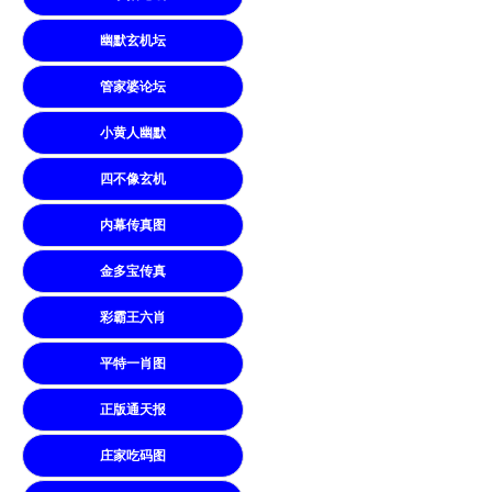
幽默玄机坛
管家婆论坛
小黄人幽默
四不像玄机
内幕传真图
金多宝传真
彩霸王六肖
平特一肖图
正版通天报
庄家吃码图