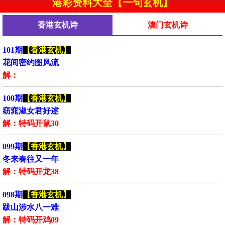
港彩资料大全【一句玄机】
香港玄机诗
澳门玄机诗
101期
【香港玄机】
花间密约图风流
解：
100期
【香港玄机】
窈窕淑女君好逑
解：特码开鼠30
099期
【香港玄机】
冬来春往又一年
解：特码开龙38
098期
【香港玄机】
跋山涉水八一难
解：特码开鸡09