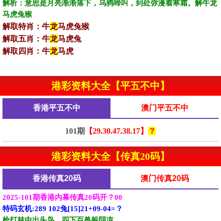
解析：意思是月亮渐渐落下，乌鸦啼叫，到处弥漫着寒霜。解牛龙
马虎兔猴
解取特肖：牛
龙
马虎兔猴
解取五肖：牛
龙
马虎兔
解取四肖：牛
龙
马虎
港彩资料大全【平五不中】
香港平五不中
澳门平五不中
101期
【29.30.47.38.17】
？
港彩资料大全【传真20码】
香港传真20码
澳门传真20码
2025-101期香港内幕传真20码开？00
特码玄机:289 102兔[15]21+09-04=？
枪打林中出头鸟，四下百兽躲阴凉