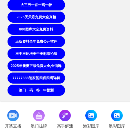
大三巴一肖一码一特
2025天天彩免费大全真相
800图库大全免费资料
正版资料全年免费公开软件
王中王论坛王中王彩票论坛
2025年新奥正版免费大全,全面释
义
77777888管家婆四肖四码详解
澳门一码一特一中预测
开奖直播
澳门挂牌
高手解迷
港彩图库
澳彩图库