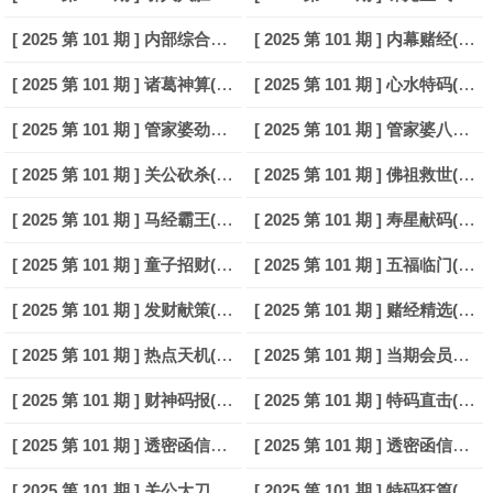
[ 2025 第 101 期 ] 内部综合资料(特准)
[ 2025 第 101 期 ] 内幕赌经(特准)
[ 2025 第 101 期 ] 诸葛神算(特准)
[ 2025 第 101 期 ] 心水特码(特准)
[ 2025 第 101 期 ] 管家婆劲料版(另)
[ 2025 第 101 期 ] 管家婆八肖版(另)
[ 2025 第 101 期 ] 关公砍杀(特准)
[ 2025 第 101 期 ] 佛祖救世(特准)
[ 2025 第 101 期 ] 马经霸王(特准)
[ 2025 第 101 期 ] 寿星献码(特准)
[ 2025 第 101 期 ] 童子招财(特准)
[ 2025 第 101 期 ] 五福临门(特准)
[ 2025 第 101 期 ] 发财献策(特准)
[ 2025 第 101 期 ] 赌经精选(特准)
[ 2025 第 101 期 ] 热点天机(特准)
[ 2025 第 101 期 ] 当期会员资料图(新料)
[ 2025 第 101 期 ] 财神码报(新料)
[ 2025 第 101 期 ] 特码直击(新料)
[ 2025 第 101 期 ] 透密函信封来料b(新料)
[ 2025 第 101 期 ] 透密函信封来料a(新料)
[ 2025 第 101 期 ] 关公大刀令(新料)
[ 2025 第 101 期 ] 特码狂篇(新料)