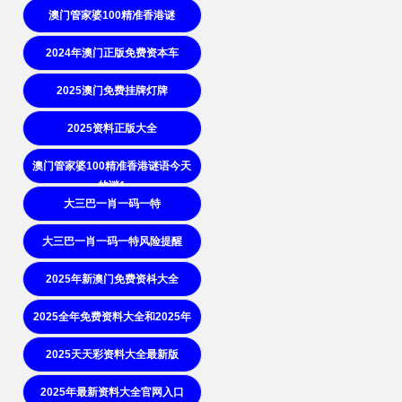
澳门管家婆100精准香港谜
2024年澳门正版免费资本车
2025澳门免费挂牌灯牌
2025资料正版大全
澳门管家婆100精准香港谜语今天
的谜1
大三巴一肖一码一特
大三巴一肖一码一特风险提醒
2025年新澳门免费资枓大全
2025全年免费资料大全和2025年
2025天天彩资料大全最新版
2025年最新资料大全官网入口