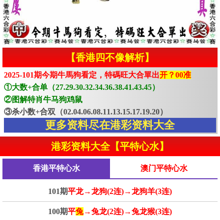
【香港四不像解析】
2025-101期今期牛馬狗看定，特碼旺大合單出
开？00准
①大数+合单（27.29.30.32.34.36.38.41.43.45）
②图解特肖牛马狗鸡鼠
③杀小数+合双（02.04.06.08.11.13.15.17.19.20）
更多资料尽在港彩资料大全
港彩资料大全【平特心水】
香港平特心水
澳门平特心水
101期
平龙→龙狗(2连)→龙狗羊(3连)
100期
平
兔
→兔龙(2连)→兔龙猴(3连)